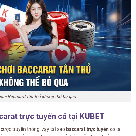
chơi Baccarat tân thủ không thể bỏ qua
carat trực tuyến có tại KUBET
 cược truyền thống, vậy tại sao
baccarat trực tuyến
có tại