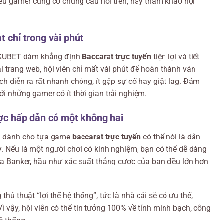
ếu gamer cũng có chung câu hỏi trên, hãy tham khảo nội
t chỉ trong vài phút
, KUBET dám khẳng định
Baccarat trực tuyến
tiện lợi và tiết
ại trang web, hội viên chỉ mất vài phút để hoàn thành ván
ch diễn ra rất nhanh chóng, ít gặp sự cố hay giật lag. Đảm
i những gamer có ít thời gian trải nghiệm.
ợc hấp dẫn có một không hai
ốn dành cho tựa game
baccarat trực tuyến
có thể nói là dẫn
y. Nếu là một người chơi có kinh nghiệm, bạn có thể dễ dàng
ửa Banker, hầu như xác suất thắng cược của bạn đều lớn hơn
hủ thuật “lợi thế hệ thống”, tức là nhà cái sẽ có ưu thế,
Vì vậy, hội viên có thể tin tưởng 100℅ về tính minh bạch, công