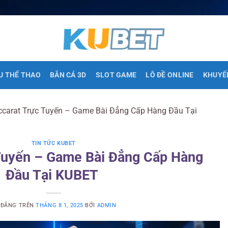
U THỂ THAO
BẮN CÁ 3D
SLOT GAME
LÔ ĐỀ ONLINE
KHUYẾ
ccarat Trực Tuyến – Game Bài Đẳng Cấp Hàng Đầu Tại
TIN TỨC KUBET
Tuyến – Game Bài Đẳng Cấp Hàng
Đầu Tại KUBET
 ĐĂNG TRÊN
THÁNG 8 1, 2025
BỞI
ADMIN