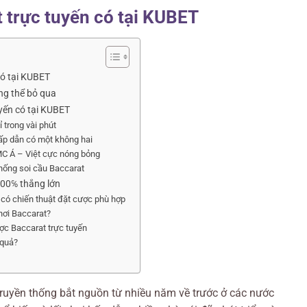
t trực tuyến có tại KUBET
có tại KUBET
ng thể bỏ qua
yến có tại KUBET
 trong vài phút
ấp dẫn có một không hai
MC Á – Việt cực nóng bỏng
hống soi cầu Baccarat
100℅ thắng lớn
 có chiến thuật đặt cược phù hợp
chơi Baccarat?
ược Baccarat trực tuyến
 quả?
truyền thống bắt nguồn từ nhiều năm về trước ở các nước