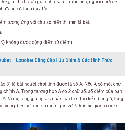
thể giải thích đơn giản như sau. Trước tiên, người chơi sẽ
mình đang có theo quy tắc:
iểm tương ứng với chữ số hiển thị trên lá bài.
.
, K) không được cộng điểm (0 điểm).
Kubet – Lottobet Đẳng Cấp | Ưu Điểm & Các Hình Thức
hoặc 3) lá bài người chơi tính được là số A. Nếu A có một chữ
g chính A. Trong trường hợp A có 2 chữ số, số điểm của bạn
A. Ví dụ, tổng giá trị các quân bài là 6 thì điểm bằng 6, tổng
ối cùng, bên sở hữu số điểm gần với 9 hơn sẽ giành chiến