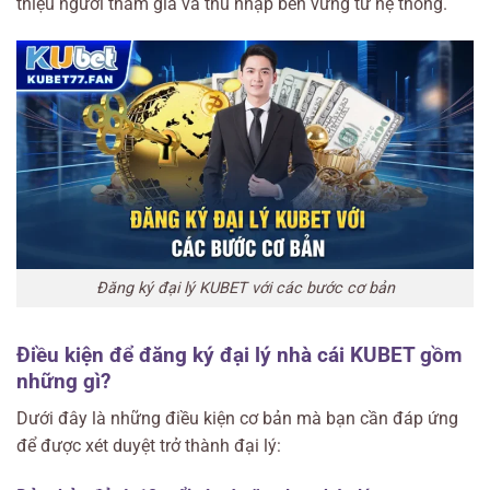
thiệu người tham gia và thu nhập bền vững từ hệ thống.
Đăng ký đại lý KUBET với các bước cơ bản
Điều kiện để đăng ký đại lý nhà cái KUBET gồm
những gì?
Dưới đây là những điều kiện cơ bản mà bạn cần đáp ứng
để được xét duyệt trở thành đại lý: