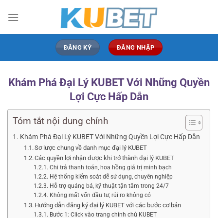
Chuyển
đến
nội
dung
ĐĂNG KÝ
ĐĂNG NHẬP
Khám Phá Đại Lý KUBET Với Những Quyền
Lợi Cực Hấp Dẫn
Tóm tắt nội dung chính
Khám Phá Đại Lý KUBET Với Những Quyền Lợi Cực Hấp Dẫn
Sơ lược chung về danh mục đại lý KUBET
Các quyền lợi nhận được khi trở thành đại lý KUBET
Chi trả thanh toán, hoa hồng giá trị minh bạch
Hệ thống kiểm soát dễ sử dụng, chuyên nghiệp
Hỗ trợ quảng bá, kỹ thuật tận tâm trong 24/7
Không mất vốn đầu tư, rủi ro không có
Hướng dẫn đăng ký đại lý KUBET với các bước cơ bản
Bước 1: Click vào trang chính chủ KUBET