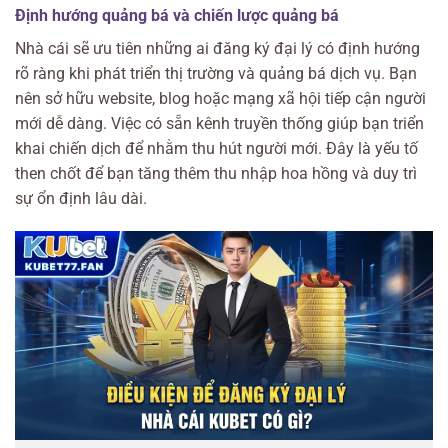
Định hướng quảng bá và chiến lược quảng bá
Nhà cái sẽ ưu tiên những ai đăng ký đại lý có định hướng
rõ ràng khi phát triển thị trường và quảng bá dịch vụ. Bạn
nên sở hữu website, blog hoặc mạng xã hội tiếp cận người
mới dễ dàng. Việc có sẵn kênh truyền thống giúp bạn triển
khai chiến dịch để nhằm thu hút người mới. Đây là yếu tố
then chốt để bạn tăng thêm thu nhập hoa hồng và duy trì
sự ổn định lâu dài.