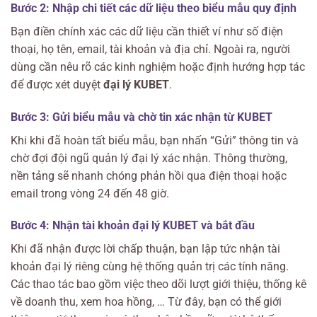
Bước 2: Nhập chi tiết các dữ liệu theo biểu mẫu quy định
Bạn điền chính xác các dữ liệu cần thiết ví như số điện
thoại, họ tên, email, tài khoản và địa chỉ. Ngoài ra, người
dùng cần nêu rõ các kinh nghiệm hoặc định hướng hợp tác
để được xét duyệt
đại lý KUBET
.
Bước 3: Gửi biểu mẫu và chờ tin xác nhận từ KUBET
Khi khi đã hoàn tất biểu mẫu, bạn nhấn “Gửi” thông tin và
chờ đợi đội ngũ quản lý đại lý xác nhận. Thông thường,
nền tảng sẽ nhanh chóng phản hồi qua điện thoại hoặc
email trong vòng 24 đến 48 giờ.
Bước 4: Nhận tài khoản đại lý KUBET và bắt đầu
Khi đã nhận được lời chấp thuận, bạn lập tức nhận tài
khoản đại lý riêng cùng hệ thống quản trị các tính năng.
Các thao tác bao gồm việc theo dõi lượt giới thiệu, thống kê
về doanh thu, xem hoa hồng, … Từ đây, bạn có thể giới